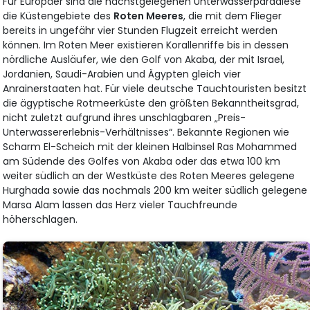
Für Europäer sind die nächstgelegenen Unterwasserparadiese
die Küstengebiete des
Roten Meeres
, die mit dem Flieger
bereits in ungefähr vier Stunden Flugzeit erreicht werden
können. Im Roten Meer existieren Korallenriffe bis in dessen
nördliche Ausläufer, wie den Golf von Akaba, der mit Israel,
Jordanien, Saudi-Arabien und Ägypten gleich vier
Anrainerstaaten hat. Für viele deutsche Tauchtouristen besitzt
die ägyptische Rotmeerküste den größten Bekanntheitsgrad,
nicht zuletzt aufgrund ihres unschlagbaren „Preis-
Unterwassererlebnis-Verhältnisses“. Bekannte Regionen wie
Scharm El-Scheich mit der kleinen Halbinsel Ras Mohammed
am Südende des Golfes von Akaba oder das etwa 100 km
weiter südlich an der Westküste des Roten Meeres gelegene
Hurghada sowie das nochmals 200 km weiter südlich gelegene
Marsa Alam lassen das Herz vieler Tauchfreunde
höherschlagen.