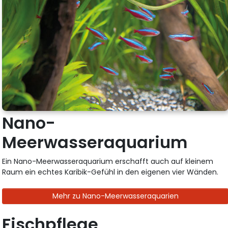
Nano-
Meerwasseraquarium
Ein Nano-Meerwasseraquarium erschafft auch auf kleinem
Raum ein echtes Karibik-Gefühl in den eigenen vier Wänden.
Mehr zu Nano-Meerwasseraquarien
Fischpflege