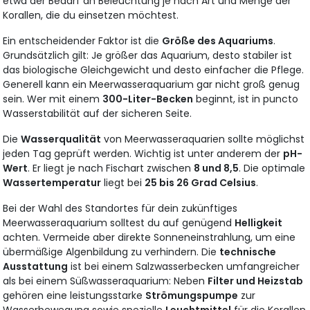
etwa der Bedarf an Beleuchtung je nach Art und Menge der
Korallen, die du einsetzen möchtest.
Ein entscheidender Faktor ist die
Größe des Aquariums
.
Grundsätzlich gilt: Je größer das Aquarium, desto stabiler ist
das biologische Gleichgewicht und desto einfacher die Pflege.
Generell kann ein Meerwasseraquarium gar nicht groß genug
sein. Wer mit einem
300-Liter-Becken
beginnt, ist in puncto
Wasserstabilität auf der sicheren Seite.
Die
Wasserqualität
von Meerwasseraquarien sollte möglichst
jeden Tag geprüft werden. Wichtig ist unter anderem der
pH-
Wert
. Er liegt je nach Fischart zwischen
8 und 8,5
. Die optimale
Wassertemperatur
liegt bei
25 bis 26 Grad Celsius
.
Bei der Wahl des Standortes für dein zukünftiges
Meerwasseraquarium solltest du auf genügend
Helligkeit
achten. Vermeide aber direkte Sonneneinstrahlung, um eine
übermäßige Algenbildung zu verhindern. Die
technische
Ausstattung
ist bei einem Salzwasserbecken umfangreicher
als bei einem Süßwasseraquarium: Neben
Filter und Heizstab
gehören eine leistungsstarke
Strömungspumpe
zur
Wasserbewegung sowie spezielle
Leuchtmittel
für die Korallen