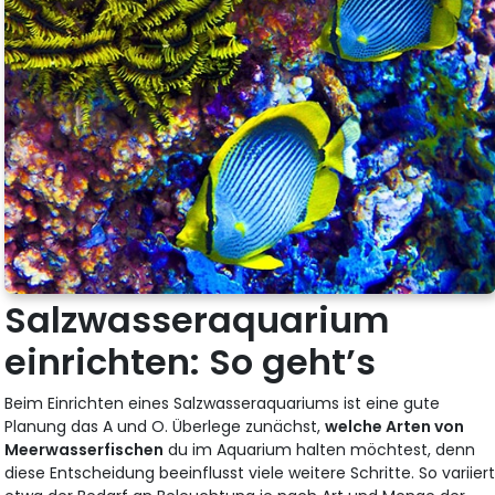
Salzwasseraquarium
einrichten: So geht’s
Beim Einrichten eines Salzwasseraquariums ist eine gute
Planung das A und O. Überlege zunächst,
welche Arten von
Meerwasserfischen
du im Aquarium halten möchtest, denn
diese Entscheidung beeinflusst viele weitere Schritte. So variier