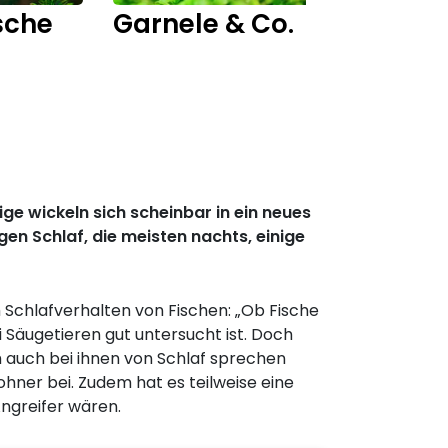
sche
Garnele & Co.
Fisch
e wickeln sich scheinbar in ein neues
n Schlaf, die meisten nachts, einige
m Schlafverhalten von Fischen: „Ob Fische
i Säugetieren gut untersucht ist. Doch
h auch bei ihnen von Schlaf sprechen
hner bei. Zudem hat es teilweise eine
Angreifer wären.