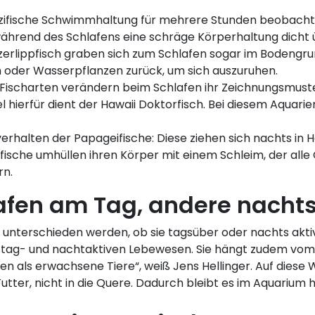
ezifische Schwimmhaltung für mehrere Stunden beobacht
 während des Schlafens eine schräge Körperhaltung dicht
zerlippfisch graben sich zum Schlafen sogar im Bodengru
n oder Wasserpflanzen zurück, um sich auszuruhen.
 Fischarten verändern beim Schlafen ihr Zeichnungsmuste
l hierfür dient der Hawaii Doktorfisch. Bei diesem Aquar
erhalten der Papageifische: Diese ziehen sich nachts in
fische umhüllen ihren Körper mit einem Schleim, der alle
rn.
afen am Tag, andere nacht
nterschieden werden, ob sie tagsüber oder nachts aktiv 
bei tag- und nachtaktiven Lebewesen. Sie hängt zudem vom
len als erwachsene Tiere“, weiß Jens Hellinger. Auf diese
tter, nicht in die Quere. Dadurch bleibt es im Aquarium 