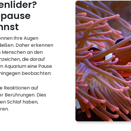
nlider?
epause
nnst
können ihre Augen
ließen. Daher erkennen
im Menschen an den
zeichen, die darauf
 im Aquarium eine Pause
hingegen beobachten:
ne Reaktionen auf
er Berührungen. Dies
efen Schlaf haben,
ren.